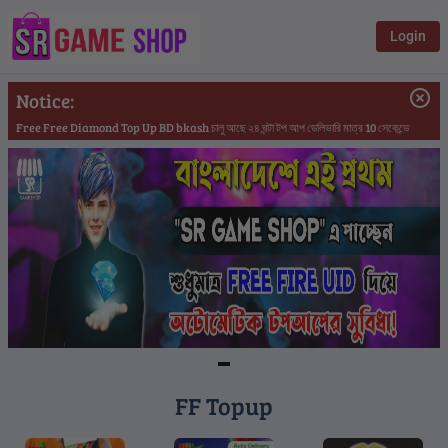
Login
Notice:
Free Free Diamond Top Up BD bkash চালু আছে ২৪ ঘন্টা টপ আপ ডেলিভারি মাত্র 10 সেকেন্ডে
Item
FF Topup
1
of