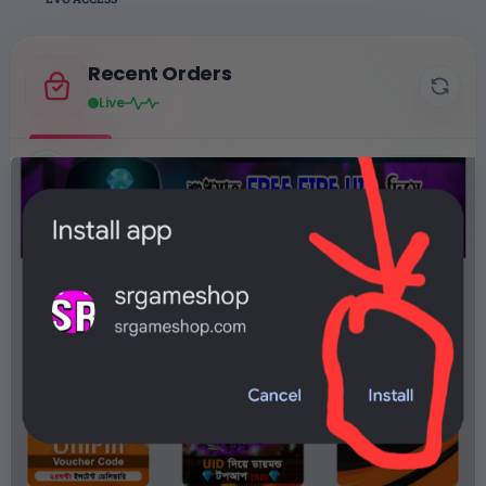
Recent Orders
Live
Oli
Done
✓
240 Diamond
- ৳158
Oli
Done
✓
610 Diamond
- ৳400
Oli
Done
✓
1240 Diamond
- ৳800
Muhamad Ashraful islam
Done
✓
50 Diamond
- ৳65
Muhamad Ashraful islam
Done
✓
3x weekly
- ৳474