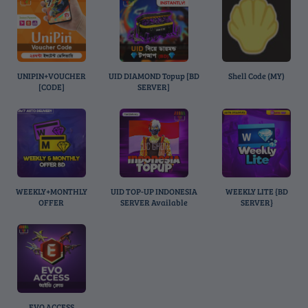
1
UNIPIN+VOUCHER
UID DIAMOND Topup [BD
Shell Code (MY)
[CODE]
SERVER]
WEEKLY+MONTHLY
UID TOP-UP INDONESIA
WEEKLY LITE {BD
OFFER
SERVER Available
SERVER}
EVO ACCESS